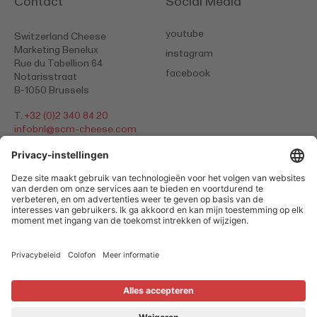
Contact
Social Media
youtube
Switzerland Cheese
Marketing Benelux
instagram
Rue du Tabellion 64
facebook
Notarisstraat
B-1050 Brussels
T.
+32 (0)2 340 84 20
​​​​​​​infobnl@
scm-cheese.com
Privacybeleid
Colofon
Cookies
© 2026 Switzerland Cheese Marketing