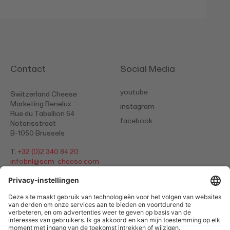
Contact
Social Media
youtube
Switzerland Cheese
Marketing Benelux
instagram
Rue du Tabellion 64
facebook
Notarisstraat
B-1050 Brussels
T.
+32 (0)2 340 84 20
​​​​​​​infobnl@
scm-cheese.com