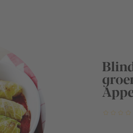
Blin
groe
Appe