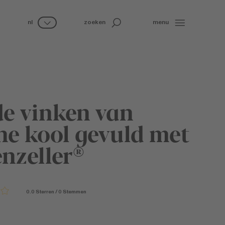
nl
zoeken
menu
de vinken van
ne kool gevuld met
nzeller®
0.0
Sterren
/
0
Stemmen