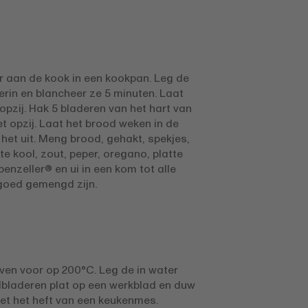
er aan de kook in een kookpan. Leg de
erin en blancheer ze 5 minuten. Laat
 opzij. Hak 5 bladeren van het hart van
Zet opzij. Laat het brood weken in de
het uit. Meng brood, gehakt, spekjes,
akte kool, zout, peper, oregano, platte
penzeller® en ui in een kom tot alle
goed gemengd zijn.
en voor op 200°C. Leg de in water
bladeren plat op een werkblad en duw
met het heft van een keukenmes.