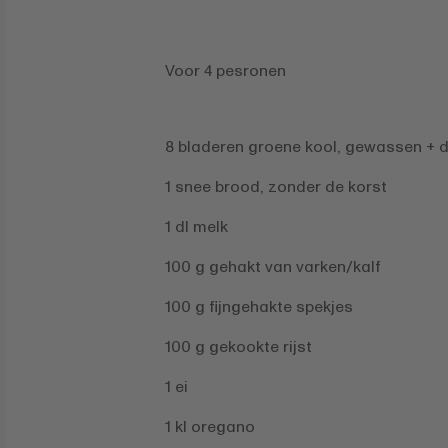
Voor 4 pesronen
8 bladeren groene kool, gewassen + d
1 snee brood, zonder de korst
1 dl melk
100 g gehakt van varken/kalf
100 g fijngehakte spekjes
100 g gekookte rijst
1 ei
1 kl oregano