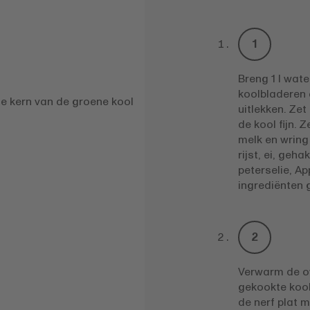
Breng 1 l wat
koolbladeren 
e kern van de groene kool
uitlekken. Zet
de kool fijn. 
melk en wring 
rijst, ei, geh
peterselie, Ap
ingrediënten 
Verwarm de ov
gekookte kool
de nerf plat 