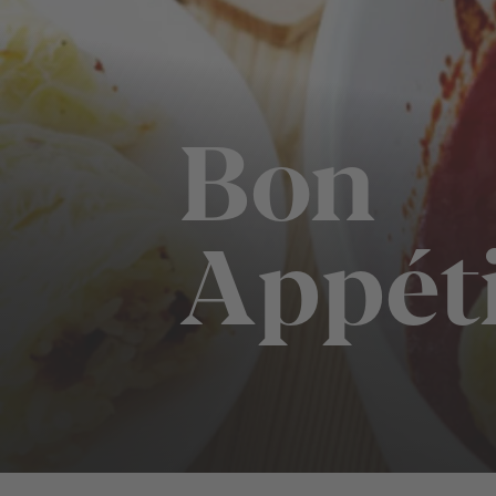
Bon
Appét