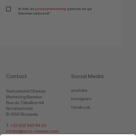
Ik heb de
privacyverklaring
gelezen en ga
hiermee akkoord.
*
Contact
Social Media
youtube
Switzerland Cheese
Marketing Benelux
instagram
Rue du Tabellion 64
facebook
Notarisstraat
B-1050 Brussels
T.
+32 (0)2 340 84 20
​​​​​​​infobnl@
scm-cheese.com