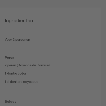
Ingrediënten
Voor 2 personen
Peren
2 peren (Doyenne du Comice)
1 klontje boter
1 el donkere soyasaus
Salade