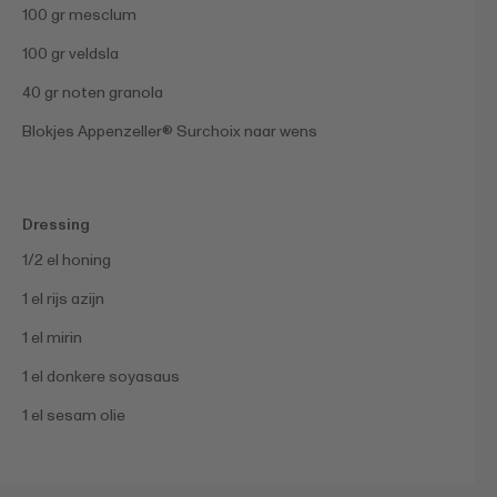
100 gr mesclum
100 gr veldsla
40 gr noten granola
Blokjes Appenzeller® Surchoix naar wens
Dressing
1/2 el honing
1 el rijs azijn
1 el mirin
1 el donkere soyasaus
1 el sesam olie