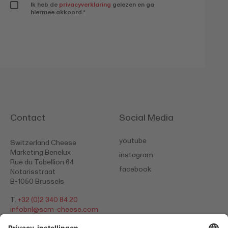
Ik heb de
privacyverklaring
gelezen en ga
hiermee akkoord.
*
Contact
Social Media
youtube
Switzerland Cheese
Marketing Benelux
instagram
Rue du Tabellion 64
facebook
Notarisstraat
B-1050 Brussels
T.
+32 (0)2 340 84 20
​​​​​​​infobnl@
scm-cheese.com