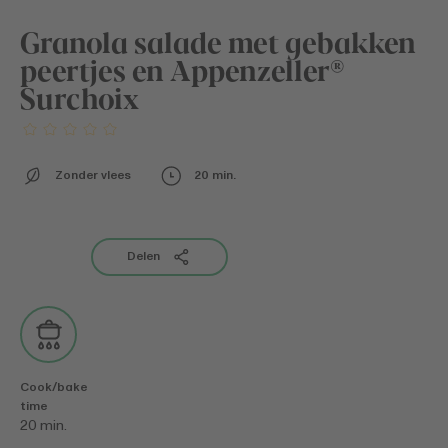
Granola salade met gebakken
peertjes en Appenzeller®
Surchoix
Zonder vlees
20 min.
Delen
Cook/bake
time
20 min.