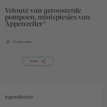
Velouté van geroosterde
pompoen, minispiesjes van
Appenzeller®
Zonder vlees
Delen
Ingrediënten