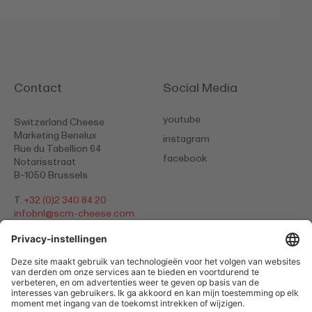
Contact
Social Media
youtube
Switzerland Cheese
Marketing Benelux
instagram
Rue du Tabellion 64
facebook
Notarisstraat
B-1050 Brussels
T.
+32 (0)2 340 84 20
​​​​​​​infobnl@
scm-cheese.com