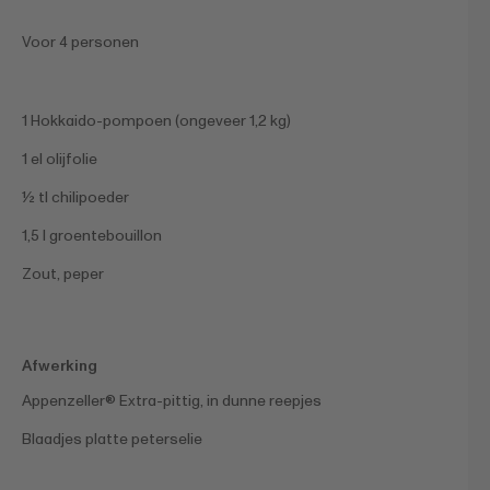
Voor 4 personen
1 Hokkaido-pompoen (ongeveer 1,2 kg)
1 el olijfolie
½ tl chilipoeder
1,5 l groentebouillon
Zout, peper
Afwerking
Appenzeller® Extra-pittig, in dunne reepjes
Blaadjes platte peterselie