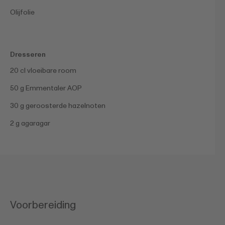
Olijfolie
Dresseren
20 cl vloeibare room
50 g Emmentaler AOP
30 g geroosterde hazelnoten
2 g agaragar
Voorbereiding