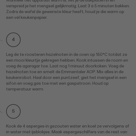
Wanneer het apparaat warm is, vet je de bakplaten in en
verspreid je het mengsel gelijkmatig. Laat 3 à 5 minuten bakken.
Zodra de wafel de gewenste kleur heeft, houd je die warm op
een vel keukenpapier.
Leg de te roosteren hazelnoten in de oven op 150°C totdat ze
een mooi kleurtje gekregen hebben. Kook intussen de room en
voeg de agaragar toe. Laat nog 1 minuut doorkoken. Voeg de
hazelnoten toe en smelt de Emmentaler AOP. Mix alles in de
keukenrobot. Haal door een puntzeef, giet het mengsel in een
sifon en voeg gas toe met een gaspatroon. Houd op
temperatuur warm.
Kook de 4 asperges in gezouten water en koel ze vervolgens af
in water met ijsblokjes. Maak aspergeschilfers van de rest van