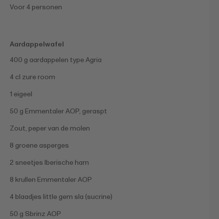
Voor 4 personen
Aardappelwafel
400 g aardappelen type Agria
4 cl zure room
1 eigeel
50 g Emmentaler AOP, geraspt
Zout, peper van de molen
8 groene asperges
2 sneetjes Iberische ham
8 krullen Emmentaler AOP
4 blaadjes little gem sla (sucrine)
50 g Sbrinz AOP