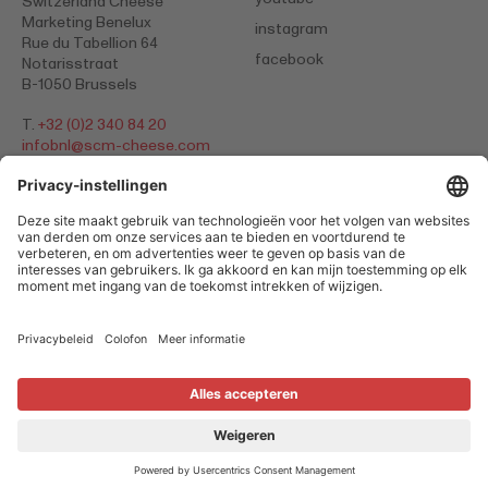
Switzerland Cheese
Marketing Benelux
instagram
Rue du Tabellion 64
facebook
Notarisstraat
B-1050 Brussels
T.
+32 (0)2 340 84 20
​​​​​​​infobnl@
scm-cheese.com
Privacybeleid
Colofon
Cookies
© 2026 Switzerland Cheese Marketing
Zwitsers. Natuurlik.