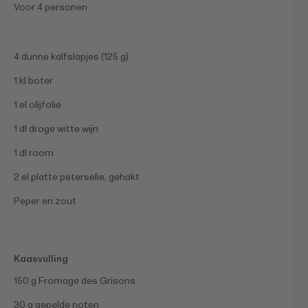
Voor 4 personen
4 dunne kalfslapjes (125 g)
1 kl boter
1 el olijfolie
1 dl droge witte wijn
1 dl room
2 el platte peterselie, gehakt
Peper en zout
Kaasvulling
150 g Fromage des Grisons
30 g gepelde noten