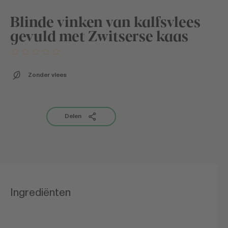
Blinde vinken van kalfsvlees
gevuld met Zwitserse kaas
Zonder vlees
Delen
Ingrediënten