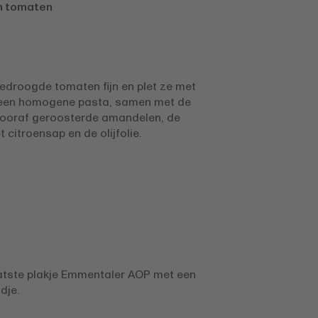
n tomaten
edroogde tomaten fijn en plet ze met
t een homogene pasta, samen met de
vooraf geroosterde amandelen, de
t citroensap en de olijfolie.
p
aatste plakje Emmentaler AOP met een
dje.