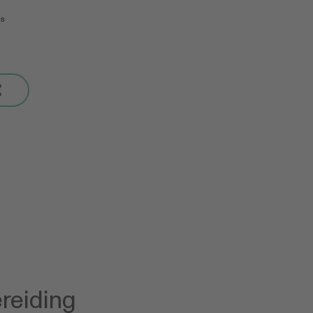
es
reiding