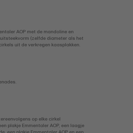
entaler AOP met de mandoline en
 uitsteekvorm (zelfde diameter als het
cirkels uit de verkregen kaasplakken.
enades.
ereenvolgens op elke cirkel
een plakje Emmentaler AOP, een laagje
de, een plakje Emmentaler AOP en een