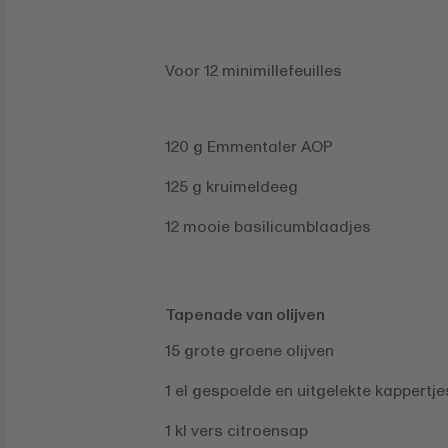
Voor 12 minimillefeuilles
120 g Emmentaler AOP
125 g kruimeldeeg
12 mooie basilicumblaadjes
Tapenade van olijven
15 grote groene olijven
1 el gespoelde en uitgelekte kappertje
1 kl vers citroensap