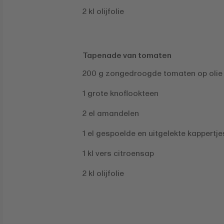
2 kl olijfolie
Tapenade van tomaten
200 g zongedroogde tomaten op olie
1 grote knoflookteen
2 el amandelen
1 el gespoelde en uitgelekte kappertje
1 kl vers citroensap
2 kl olijfolie