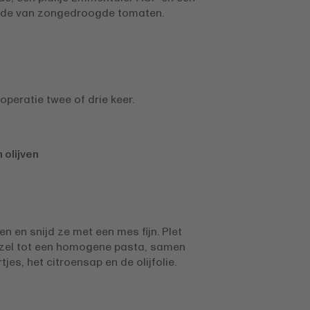
ade van zongedroogde tomaten.
peratie twee of drie keer.
olijven
ven en snijd ze met een mes fijn. Plet
jzel tot een homogene pasta, samen
jes, het citroensap en de olijfolie.