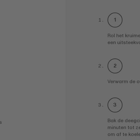
Rol het kruime
een uitsteekv
Verwarm de ov
Bak de deegci
s
minuten tot z
om af te koele