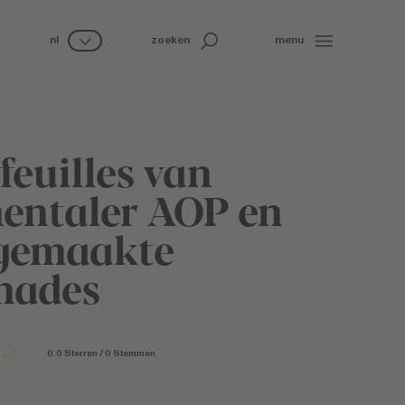
nl
zoeken
menu
feuilles van
ntaler AOP en
gemaakte
nades
0.0
Sterren
/
0
Stemmen