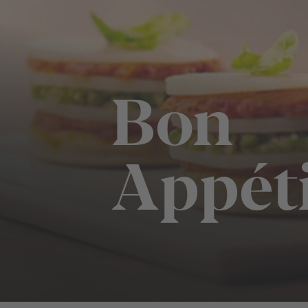
Bon
Appét