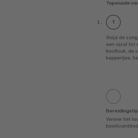
Tapenade va
Snijd de zong
een vijzel to
knoflook, de 
kappertjes, he
Bereidingsti
Versier het l
basilicumblaa