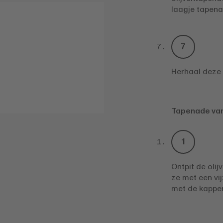
laagje tapen
Herhaal deze o
Tapenade van 
Ontpit de olij
ze met een vi
met de kappert