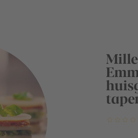
Mille
Emme
huis
tape